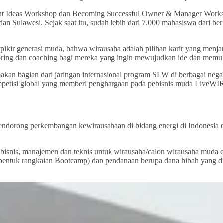
ght Ideas Workshop dan Becoming Successful Owner & Manager Workshop
 Sulawesi. Sejak saat itu, sudah lebih dari 7.000 mahasiswa dari ber
kir generasi muda, bahwa wirausaha adalah pilihan karir yang menjan
ntoring dan coaching bagi mereka yang ingin mewujudkan ide dan memul
an bagian dari jaringan internasional program SLW di berbagai nega
mpetisi global yang memberi penghargaan pada pebisnis muda LiveWIR
dorong perkembangan kewirausahaan di bidang energi di Indonesia 
nis, manajemen dan teknis untuk wirausaha/calon wirausaha muda ene
bentuk rangkaian Bootcamp) dan pendanaan berupa dana hibah yang dib